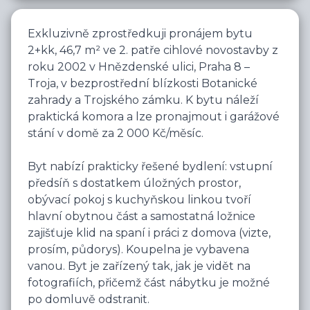
Exkluzivně zprostředkuji pronájem bytu 
2+kk, 46,7 m² ve 2. patře cihlové novostavby z 
roku 2002 v Hnězdenské ulici, Praha 8 – 
Troja, v bezprostřední blízkosti Botanické 
zahrady a Trojského zámku. K bytu náleží 
praktická komora a lze pronajmout i garážové 
stání v domě za 2 000 Kč/měsíc.

Byt nabízí prakticky řešené bydlení: vstupní 
předsíň s dostatkem úložných prostor, 
obývací pokoj s kuchyňskou linkou tvoří 
hlavní obytnou část a samostatná ložnice 
zajišťuje klid na spaní i práci z domova (vizte, 
prosím, půdorys). Koupelna je vybavena 
vanou. Byt je zařízený tak, jak je vidět na 
fotografiích, přičemž část nábytku je možné 
po domluvě odstranit.
