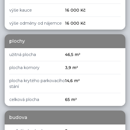
výše kauce
16 000
Kč
výše odměny od nájemce
16 000
Kč
plochy
užitná plocha
46,5
m²
plocha komory
3,9
m²
plocha krytého parkovacího
14,6
m²
stání
celková plocha
65
m²
budova