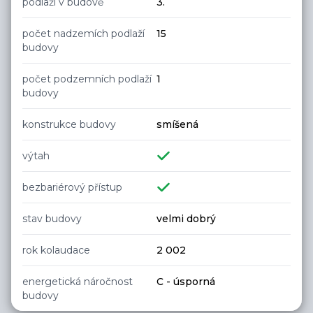
podlaží v budově
3.
počet nadzemích podlaží
15
budovy
počet podzemních podlaží
1
budovy
konstrukce budovy
smíšená
výtah
bezbariérový přístup
stav budovy
velmi dobrý
rok kolaudace
2 002
energetická náročnost
C - úsporná
budovy